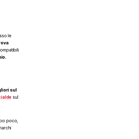
sso le
rova
ompatibili
io.
iori sul
cialde
sul
oppo poco,
marchi