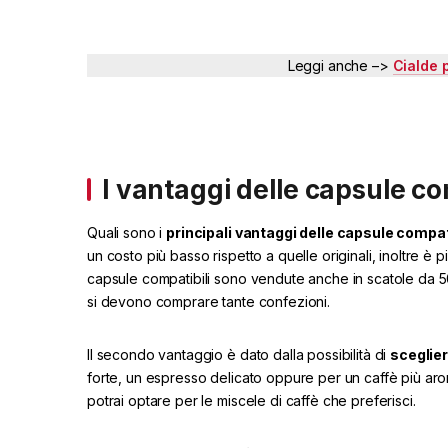
Leggi anche –>
Cialde 
I vantaggi delle capsule co
Quali sono i
principali vantaggi delle capsule compat
un costo più basso rispetto a quelle originali, inoltre è pi
capsule compatibili sono vendute anche in scatole da 5
si devono comprare tante confezioni.
Il secondo vantaggio è dato dalla possibilità di
sceglie
forte, un espresso delicato oppure per un caffè più arom
potrai optare per le miscele di caffè che preferisci.