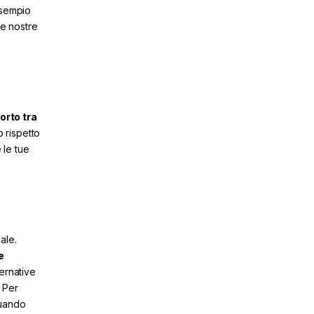
esempio
le nostre
orto tra
 rispetto
 le tue
ale.
e
ternative
 Per
quando