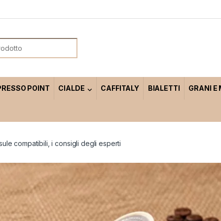
or:
PRESSO POINT
CIALDE
CAFFITALY
BIALETTI
GRANI E
ule compatibili, i consigli degli esperti