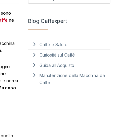
e sono
affè
ne
Blog Caffexpert
acchina
Caffè e Salute
e.
Curiosità sul Caffè
Guida all'Acquisto
sogno
che
Manutenzione della Macchina da
o e non si
Caffè
Ma cosa
e
 quello