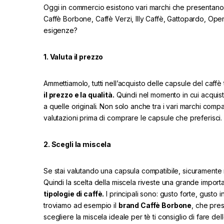
Oggi in commercio esistono vari marchi che presentano
Caffè Borbone, Caffè Verzi, Illy Caffè, Gattopardo, O
esigenze?
1. Valuta il prezzo
Ammettiamolo, tutti nell’acquisto delle capsule del caffè 
il prezzo e la qualità.
Quindi nel momento in cui acquist
a quelle originali. Non solo anche tra i vari marchi compat
valutazioni prima di comprare le capsule che preferisci.
2. Scegli la miscela
Se stai valutando una capsula compatibile, sicuramente n
Quindi la scelta della miscela riveste una grande importa
tipologie di caffè.
I principali sono: gusto forte, gusto
troviamo ad esempio il
brand Caffè Borbone
, che pres
scegliere la miscela ideale per tè ti consiglio di fare 