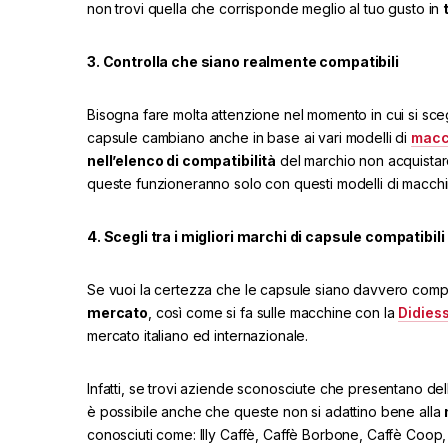
non trovi quella che corrisponde meglio al tuo gusto in
3. Controlla che siano realmente compatibili
Bisogna fare molta attenzione nel momento in cui si scegli
capsule cambiano anche in base ai vari modelli di
macc
nell’elenco di compatibilità
del marchio non acquistar
queste funzioneranno solo con questi modelli di macc
4. Scegli tra i migliori marchi di capsule compatibili
Se vuoi la certezza che le capsule siano davvero compa
mercato
, così come si fa sulle macchine con la
Didies
mercato italiano ed internazionale.
Infatti, se trovi aziende sconosciute che presentano de
è possibile anche che queste non si adattino bene alla
conosciuti come: Illy Caffè, Caffè Borbone, Caffè Coo