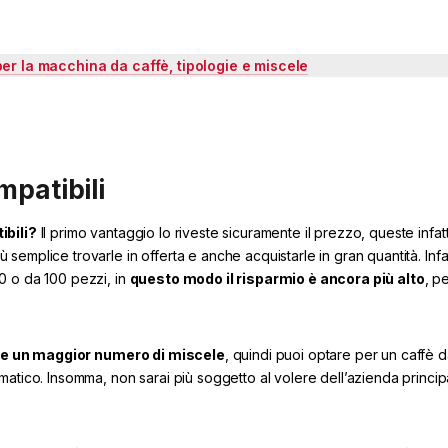
per la macchina da caffè, tipologie e miscele
mpatibili
ibili?
Il primo vantaggio lo riveste sicuramente il prezzo, queste infat
ù semplice trovarle in offerta e anche acquistarle in gran quantità. Infat
0 o da 100 pezzi, in
questo modo il risparmio è ancora più alto
, p
re un maggior numero di miscele
, quindi puoi optare per un caffè d
atico. Insomma, non sarai più soggetto al volere dell’azienda princip