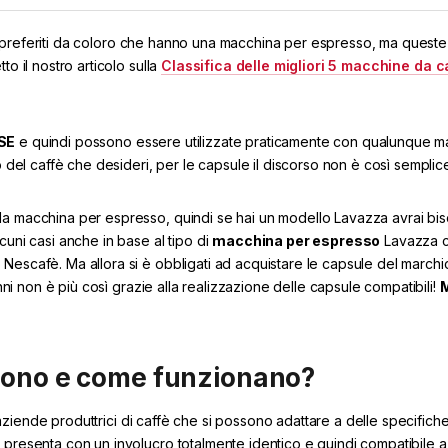
 preferiti da coloro che hanno una macchina per espresso, ma quest
o il nostro articolo sulla
Classifica delle migliori 5 macchine da c
SE
e quindi possono essere utilizzate praticamente con qualunque m
o del caffè che desideri, per le capsule il discorso non è così semplic
la macchina per espresso, quindi se hai un modello Lavazza avrai bi
cuni casi anche in base al tipo di
macchina per espresso
Lavazza 
Nescafè. Ma allora si è obbligati ad acquistare le capsule del marchi
anni non è più così grazie alla realizzazione delle capsule compatibili!
 sono e come funzionano?
aziende produttrici di caffè che si possono adattare a delle specifich
 presenta con un involucro totalmente identico e quindi compatibile a