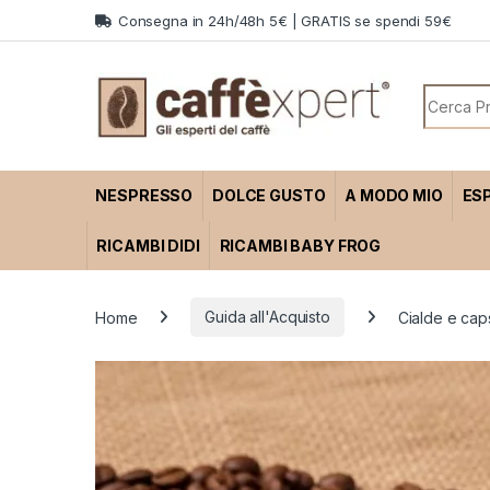
Skip to navigation
Skip to content
Consegna in 24h/48h 5€ | GRATIS se spendi 59€
Search f
NESPRESSO
DOLCE GUSTO
A MODO MIO
ES
RICAMBI DIDI
RICAMBI BABY FROG
Home
Guida all'Acquisto
Cialde e caps