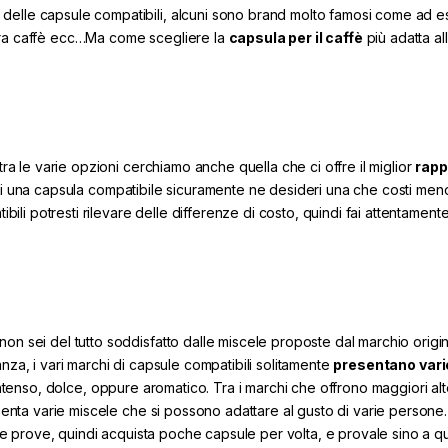
 delle capsule compatibili, alcuni sono brand molto famosi come ad 
pera caffè ecc…Ma come scegliere la
capsula per il caffè
più adatta al
tra le varie opzioni cerchiamo anche quella che ci offre il miglior
rapp
i una capsula compatibile sicuramente ne desideri una che costi meno
ibili potresti rilevare delle differenze di costo, quindi fai attentamente
on sei del tutto soddisfatto dalle miscele proposte dal marchio origin
nza, i vari marchi di capsule compatibili solitamente
presentano vari
 intenso, dolce, oppure aromatico. Tra i marchi che offrono maggiori al
enta varie miscele che si possono adattare al gusto di varie persone.
delle prove, quindi acquista poche capsule per volta, e provale sino a 