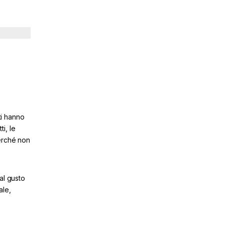
ti hanno
ti, le
erché non
al gusto
ale,