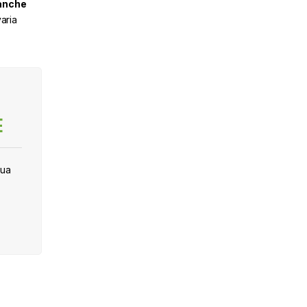
anche
aria
E
tua