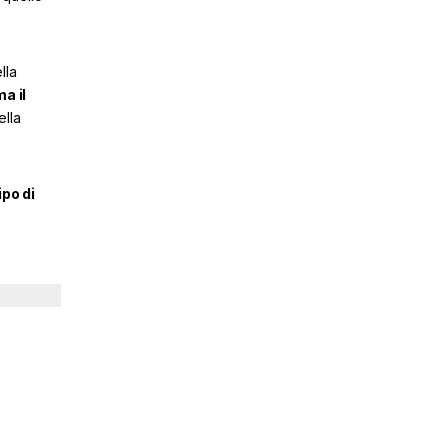
lla
a il
ella
tipo di