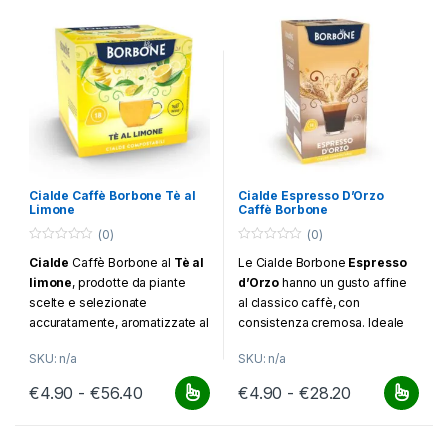
Cialde Caffè Borbone Tè al
Cialde Espresso D’Orzo
Limone
Caffè Borbone
(0)
(0)
0
0
Cialde
Caffè Borbone al
Tè al
Le Cialde Borbone
Espresso
o
o
u
u
limone
, prodotte da piante
d’Orzo
hanno un gusto affine
t
t
o
o
scelte e selezionate
al classico caffè, con
f
f
accuratamente, aromatizzate al
consistenza cremosa. Ideale
5
5
limone. Confezione da 18
da degustare in ogni momento
SKU: n/a
SKU: n/a
cialde
della giornata. Confezione da
18 cialde
Fascia di prezzo: da €4.90 a €56.40
Fascia di pr
€
4.90
-
€
56.40
€
4.90
-
€
28.20
Questo prodotto ha più varianti. Le opzioni possono essere scelt
Questo prodotto ha più varianti.