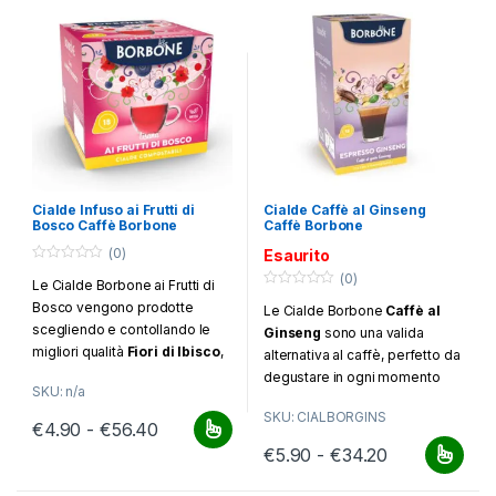
Cialde Infuso ai Frutti di
Cialde Caffè al Ginseng
Bosco Caffè Borbone
Caffè Borbone
(0)
Esaurito
0
(0)
Le Cialde Borbone ai Frutti di
o
0
u
Bosco vengono prodotte
Le Cialde Borbone
Caffè al
o
t
u
o
scegliendo e contollando le
Ginseng
sono una valida
t
f
migliori qualità
Fiori di Ibisco
,
o
5
alternativa al caffè, perfetto da
f
rosa canina e delicati
frutti di
degustare in ogni momento
5
SKU: n/a
bosco
. Confezione da 18
della giornata. Confezione da
SKU: CIALBORGINS
cialde
18 cialde
Fascia di prezzo: da €4.90 a €56.40
€
4.90
-
€
56.40
Questo prodotto ha più varianti. Le opzioni possono essere scelt
Fascia di pr
€
5.90
-
€
34.20
Questo prodotto ha più varianti.