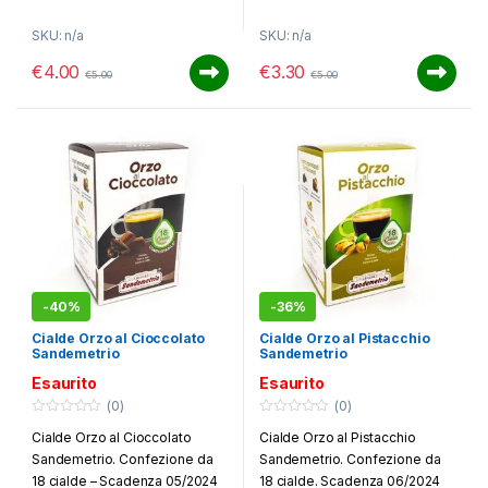
SKU: n/a
SKU: n/a
€
4.00
€
3.30
€
5.00
€
5.00
-
40%
-
36%
Cialde Orzo al Cioccolato
Cialde Orzo al Pistacchio
Sandemetrio
Sandemetrio
Esaurito
Esaurito
(0)
(0)
0
0
Cialde Orzo al Cioccolato
Cialde Orzo al Pistacchio
o
o
u
u
Sandemetrio. Confezione da
Sandemetrio. Confezione da
t
t
o
o
18 cialde – Scadenza 05/2024
18 cialde. Scadenza 06/2024