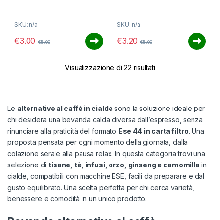
f
f
5
5
SKU: n/a
SKU: n/a
€
3.00
€
3.20
€
5.00
€
5.00
Ordina in base al pi
Visualizzazione di 22 risultati
Le
alternative al caffè in cialde
sono la soluzione ideale per
chi desidera una bevanda calda diversa dall’espresso, senza
rinunciare alla praticità del formato
Ese 44 in carta filtro
. Una
proposta pensata per ogni momento della giornata, dalla
colazione serale alla pausa relax. In questa categoria trovi una
selezione di
tisane, tè, infusi, orzo, ginseng e camomilla
in
cialde, compatibili con macchine ESE, facili da preparare e dal
gusto equilibrato. Una scelta perfetta per chi cerca varietà,
benessere e comodità in un unico prodotto.