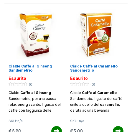
Cialde Caffe al Ginseng
Cialde Caffe al Caramello
Sandemetrio
Sandemetrio
Esaurito
Esaurito
(0)
(0)
0
0
Cialde
Caffe al Ginseng
Cialde
Caffe al Caramello
o
o
u
u
Sandemetrio, per una pausa
Sandemetrio. Il gusto del caffè
t
t
o
o
relax energizzante. Il gusto del
unito a quello del
caramello
,
f
f
caffè con l’aggiunta delle
da vita ad una bevanda
5
5
porprietà benefiche del
deliziosa adatta a qualsiasi
SKU: n/a
SKU: n/a
ginseng
. Confezione da 18
momento della giornata.
cialde
Confezione da 18 cialde.
€
6.80
€
5.00