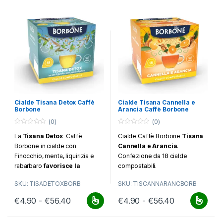
Cialde Tisana Detox Caffè
Cialde Tisana Cannella e
Borbone
Arancia Caffè Borbone
(0)
(0)
0
0
La
Tisana Detox
Caffè
Cialde Caffè Borbone
Tisana
o
o
u
u
Borbone in cialde con
Cannella e Arancia
.
t
t
o
o
Finocchio, menta, liquirizia e
Confezione da 18 cialde
f
f
rabarbaro
favorisce la
compostabili.
5
5
digestione
. Confezione da 18
SKU: TISADETOXBORB
SKU: TISCANNARANCBORB
cialde compostabili.
Fascia di prezzo: da €4.90 a €56.40
Fascia di pr
€
4.90
-
€
56.40
€
4.90
-
€
56.40
Questo prodotto ha più varianti. Le opzioni possono essere scelt
Questo prodotto ha più varianti.