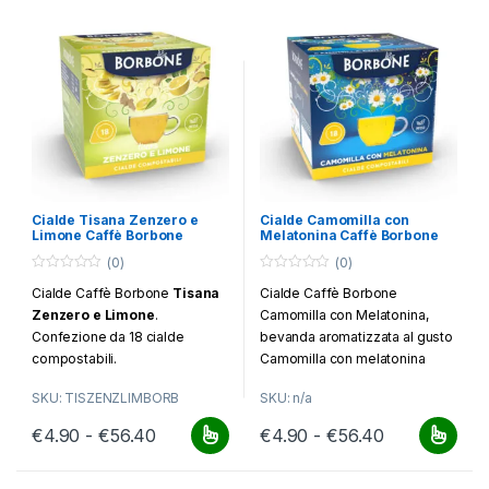
Cialde Tisana Zenzero e
Cialde Camomilla con
Limone Caffè Borbone
Melatonina Caffè Borbone
(0)
(0)
0
0
Cialde Caffè Borbone
Tisana
Cialde Caffè Borbone
o
o
u
u
Zenzero e Limone
.
Camomilla con Melatonina,
t
t
o
o
Confezione da 18 cialde
bevanda aromatizzata al gusto
f
f
compostabili.
Camomilla con melatonina
5
5
Confezione da 18 cialde
SKU: TISZENZLIMBORB
SKU: n/a
Fascia di prezzo: da €4.90 a €56.40
Fascia di pr
€
4.90
-
€
56.40
€
4.90
-
€
56.40
Questo prodotto ha più varianti. Le opzioni possono essere scelt
Questo prodotto ha più varianti.