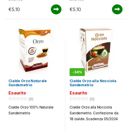
macchinetta a cialde.
Naturale, alla Nocciola, al
Confezione da 18 cialde
Ginseng, al Pistacchio, al
€
5.10
€
5.10
Cioccolato e al Caramello.
-
34%
Cialde Orzo Naturale
Cialde Orzo alla Nocciola
Sandemetrio
Sandemetrio
Esaurito
Esaurito
(0)
(0)
0
0
Cialde Orzo 100% Naturale
Cialde Orzo alla Nocciola
o
o
u
u
Sandemetrio
Sandemetrio. Confezione da
t
t
o
o
18 cialde. Scadenza 05/2024
f
f
5
5