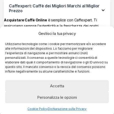
Caffexpert: Caffè dei Migliori Marchi al Miglior
Prezzo
Acquistare Caffè Online
è semplice con Caffexpert. Ti
assicuriamo sempre l’autenticità e la freschezza dei nostri
prodotti, garantiti Made in Italy al 100% ad un prezzo davvero
Gestisci la tua privacy
vantaggioso.
Sul nostro store online potrai trovare i
migliori marchi di caffè
,
Utilizziamo tecnologie come i cookie per memorizzare e/o accedere
alle informazioni del dispositivo. Lo facciamo per migliorare
quelli più amati e apprezzati, e se raggiungi
59€ di spesa, la
l'esperienza di navigazione e per mostrare annunci (non)
consegna è sempre gratuita!
personalizzati. Il consenso a queste tecnologie ci consentirà di
elaborare dati quali il comportamento di navigazione o gli ID univoci su
questo sito. Il mancato consenso o la revoca del consenso possono
influire negativamente su alcune caratteristiche e funzioni.
Accetta
Personalizza le opzioni
Cookie Policy
Dichiarazione sulla Privacy