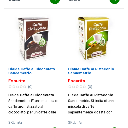
Cialde Caffe al Cioccolato
Cialde Caffe al Pistacchio
Sandemetrio
Sandemetrio
Esaurito
Esaurito
(0)
(0)
0
0
Cialde
Caffe al Cioccolato
Cialde
Caffe al Pistacchio
o
o
u
u
Sandemetrio. E’ una miscela di
Sandemetrio. Si tratta di una
t
t
o
o
caffè aromatizzato al
miscela di caffè
f
f
cioccolato, per un caffè dalle
sapientemente dosata con
5
5
note intense di
cacao
.
l’aroma di
pistacchio
per una
SKU: n/a
SKU: n/a
Confezione da 18 cialde.
bevanda molto piacevole dal