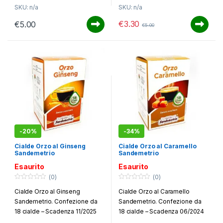
SKU: n/a
SKU: n/a
€
3.30
€
5.00
€
5.00
-
20%
-
34%
Cialde Orzo al Ginseng
Cialde Orzo al Caramello
Sandemetrio
Sandemetrio
Esaurito
Esaurito
(0)
(0)
0
0
Cialde Orzo al Ginseng
Cialde Orzo al Caramello
o
o
u
u
Sandemetrio. Confezione da
Sandemetrio. Confezione da
t
t
o
o
18 cialde – Scadenza 11/2025
18 cialde – Scadenza 06/2024
f
f
5
5