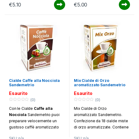
sapore di Sicilia. Confezione
€
5.10
€
5.00
da 18 cialde.
Cialde Caffe alla Nocciola
Mix Cialde di Orzo
Sandemetrio
aromatizzato Sandemetrio
Esaurito
Esaurito
(0)
(0)
0
0
Con le Cialde
Caffe alla
Mix Cialde di Orzo
o
o
u
u
Nocciola
Sandemetrio puoi
aromatizzato Sandemetrio.
t
t
o
o
preparare velocemente un
Confezione da 18 cialde miste
f
f
gustoso caffè aromatizzato
di orzo aromatizzate. Contiene
5
5
alla
nocciola
con la tua
3 cialde per ogni gusto: Orzo
SKU: n/a
SKU: n/a