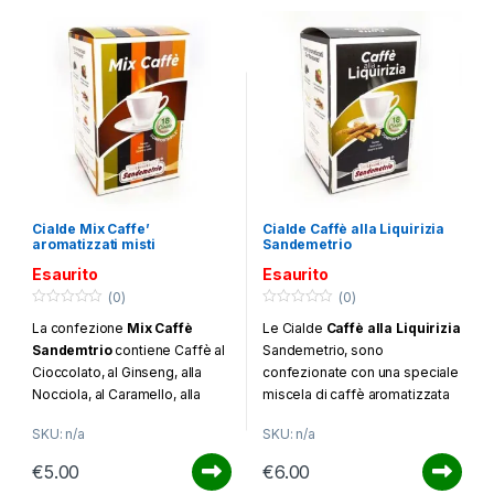
Cialde Mix Caffe’
Cialde Caffè alla Liquirizia
aromatizzati misti
Sandemetrio
Sandemetrio
Esaurito
Esaurito
(0)
(0)
0
0
La confezione
Mix Caffè
Le Cialde
Caffè alla Liquirizia
o
o
u
u
Sandemtrio
contiene Caffè al
Sandemetrio, sono
t
t
o
o
Cioccolato, al Ginseng, alla
confezionate con una speciale
f
f
Nocciola, al Caramello, alla
miscela di caffè aromatizzata
5
5
Liquirizia e al Pistacchio.
alla
liquirizia
. Adatto per chi
SKU: n/a
SKU: n/a
Confezione da 18 cialde
ama i gusti forti e decisi.
Confezione da 18 cialde.
€
5.00
€
6.00