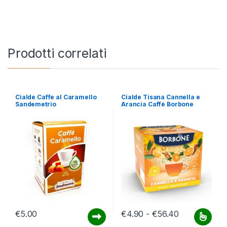
Prodotti correlati
Cialde Caffe al Caramello
Cialde Tisana Cannella e
Sandemetrio
Arancia Caffè Borbone
Fascia di pr
€
5.00
€
4.90
-
€
56.40
Questo prodotto ha più varianti.