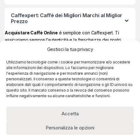
Caffexpert: Caffè dei Migliori Marchi al Miglior
Prezzo
Acquistare Caffè Online
è semplice con Caffexpert. Ti
assicuriamo sempre l’autenticità e la freschezza dei nostri
prodotti, garantiti Made in Italy al 100% ad un prezzo davvero
Gestisci la tua privacy
vantaggioso.
Sul nostro store online potrai trovare i
migliori marchi di caffè
,
Utilizziamo tecnologie come i cookie per memorizzare e/o accedere
alle informazioni del dispositivo. Lo facciamo per migliorare
quelli più amati e apprezzati, e se raggiungi
59€ di spesa, la
l'esperienza di navigazione e per mostrare annunci (non)
consegna è sempre gratuita!
personalizzati. Il consenso a queste tecnologie ci consentirà di
elaborare dati quali il comportamento di navigazione o gli ID univoci su
questo sito. Il mancato consenso o la revoca del consenso possono
influire negativamente su alcune caratteristiche e funzioni.
Accetta
Personalizza le opzioni