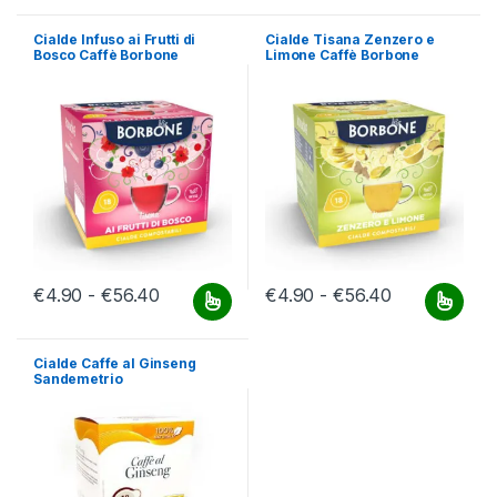
Cialde Infuso ai Frutti di
Cialde Tisana Zenzero e
Bosco Caffè Borbone
Limone Caffè Borbone
Fascia di prezzo: da €4.90 a €56.40
Fascia di pr
€
4.90
-
€
56.40
€
4.90
-
€
56.40
Questo prodotto ha più varianti. Le opzioni possono essere scelt
Questo prodotto ha più varianti.
Cialde Caffe al Ginseng
Sandemetrio