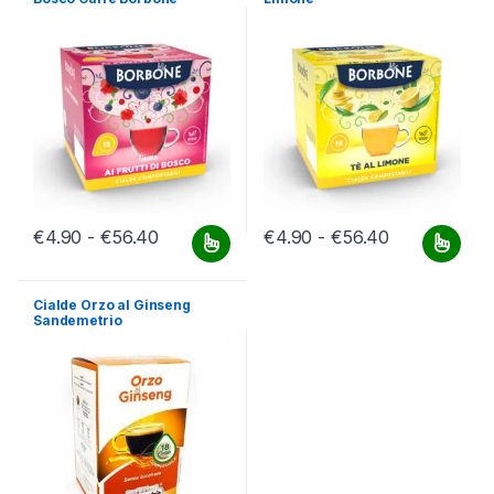
Fascia di prezzo: da €4.90 a €56.40
Fascia di pr
€
4.90
-
€
56.40
€
4.90
-
€
56.40
Questo prodotto ha più varianti. Le opzioni possono essere scelt
Questo prodotto ha più varianti.
Cialde Orzo al Ginseng
Sandemetrio