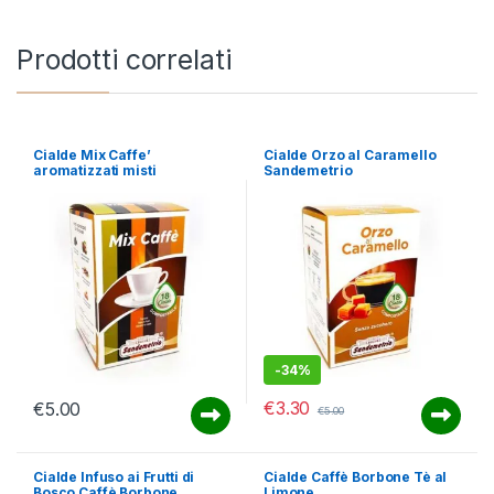
Prodotti correlati
Cialde Mix Caffe’
Cialde Orzo al Caramello
aromatizzati misti
Sandemetrio
Sandemetrio
-
34%
€
3.30
€
5.00
€
5.00
Cialde Infuso ai Frutti di
Cialde Caffè Borbone Tè al
Bosco Caffè Borbone
Limone