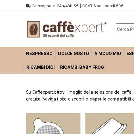
Skip to navigation
Skip to content
Consegna in 24h/48h 5€ | GRATIS se spendi 59€
Search f
NESPRESSO
DOLCE GUSTO
A MODO MIO
ES
RICAMBI DIDI
RICAMBI BABY FROG
Su Caffexpert.it trovi il meglio della selezione del caffè. 
gratuita. Naviga il sito e scopri le
capsule compatibili
c