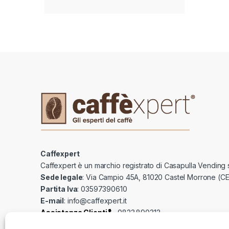
Caffexpert
Caffexpert è un marchio registrato di Casapulla Vending s
Sede legale
: Via Campio 45A, 81020 Castel Morrone (CE
Partita Iva
: 03597390610
E-mail
:
info@caffexpert.it
Assistenza Clienti
0823.890312