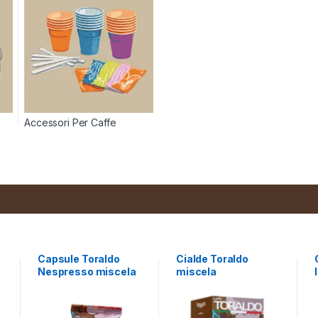
Accessori Per Caffe
Capsule Toraldo
Cialde Toraldo
Nespresso miscela
miscela
Bello&Buono
Bello&Buono