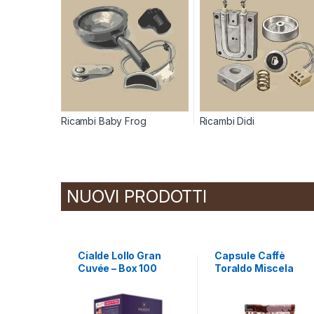
Ricambi Baby Frog
Ricambi Didi
NUOVI PRODOTTI
Cialde Lollo Gran
Capsule Caffè
Cuvée – Box 100
Toraldo Miscela
Cialde
Bello&Buono
compatibili A Modo
Mio