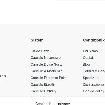
Sistemi
Condizioni 
Cialde Caffè
Chi Siamo
Capsule Nespresso
Contatti
Capsule Dolce Gusto
Blog
Capsule A Modo Mio
Termini e Cond
.a.s
Capsule Espresso Point
Spedizioni
)
Capsule Bialetti
Dichiarazione 
Capsule Caffitaly
Cookie Policy
Capsule Illy Iperespresso
Gestisci la tua privacy