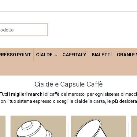
or:
PRESSO POINT
CIALDE
CAFFITALY
BIALETTI
GRANI E
Cialde e Capsule Caffè
Tutti i
migliori marchi
di caffè del mercato, per ogni sistema di macch
on il tuo sistema espresso o scegli le
cialde in carta
, le più desider