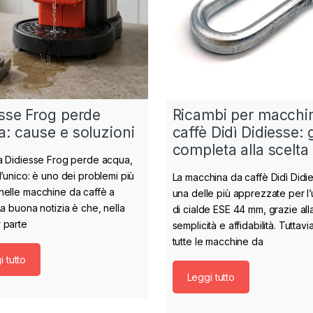
sse Frog perde
Ricambi per macchi
: cause e soluzioni
caffè Didì Didiesse: 
completa alla scelta
ua Didiesse Frog perde acqua,
l’unico: è uno dei problemi più
La macchina da caffè Didì Didi
nelle macchine da caffè a
una delle più apprezzate per l’u
La buona notizia è che, nella
di cialde ESE 44 mm, grazie all
 parte
semplicità e affidabilità. Tuttav
tutte le macchine da
 tutto
Leggi tutto