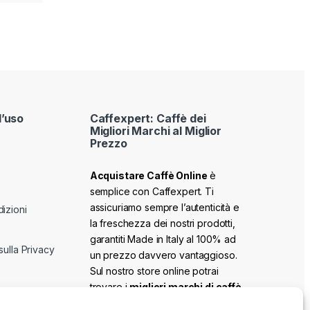
d’uso
Caffexpert: Caffè dei
Migliori Marchi al Miglior
Prezzo
Acquistare Caffè Online
è
semplice con Caffexpert. Ti
assicuriamo sempre l’autenticità e
izioni
la freschezza dei nostri prodotti,
garantiti Made in Italy al 100% ad
sulla Privacy
un prezzo davvero vantaggioso.
Sul nostro store online potrai
trovare i
migliori marchi di caffè
,
quelli più amati e apprezzati, e se