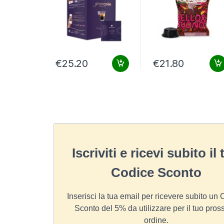
€
25.20
€
21.80