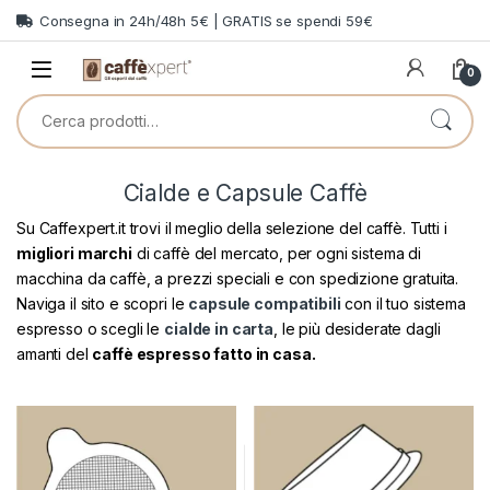
Skip to navigation
Skip to content
Consegna in 24h/48h 5€ | GRATIS se spendi 59€
0
Cerca:
Cialde e Capsule Caffè
Su Caffexpert.it trovi il meglio della selezione del caffè. Tutti i
migliori marchi
di caffè del mercato, per ogni sistema di
macchina da caffè, a prezzi speciali e con spedizione gratuita.
Naviga il sito e scopri le
capsule compatibili
con il tuo sistema
espresso o scegli le
cialde in carta
, le più desiderate dagli
amanti del
caffè espresso fatto in casa.