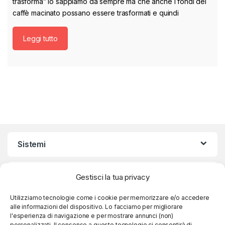
trasforma” lo sappiamo da sempre ma che anche i fondi del
caffè macinato possano essere trasformati e quindi
Leggi tutto
Sistemi
Condizioni d’uso
Gestisci la tua privacy
Utilizziamo tecnologie come i cookie per memorizzare e/o accedere
Caffexpert: Caffè dei Migliori Marchi al Miglior
alle informazioni del dispositivo. Lo facciamo per migliorare
Prezzo
l'esperienza di navigazione e per mostrare annunci (non)
personalizzati. Il consenso a queste tecnologie ci consentirà di