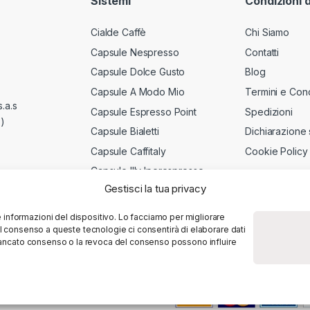
Sistemi
Condizioni 
Cialde Caffè
Chi Siamo
Capsule Nespresso
Contatti
Capsule Dolce Gusto
Blog
Capsule A Modo Mio
Termini e Cond
.a.s
Capsule Espresso Point
Spedizioni
)
Capsule Bialetti
Dichiarazione 
Capsule Caffitaly
Cookie Policy
Capsule Illy Iperespresso
Gestisci la tua privacy
informazioni del dispositivo. Lo facciamo per migliorare
Il consenso a queste tecnologie ci consentirà di elaborare dati
l mancato consenso o la revoca del consenso possono influire