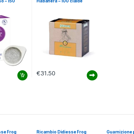
o – 150
Habanera – 100 cialde
€
31.50
sse Frog
Ricambio Didiesse Frog
Guarnizione 