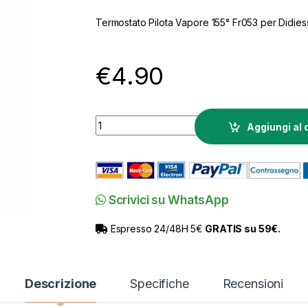
Termostato Pilota Vapore 155° Fr053 per Didie
€
4.90
Ricambio Didiesse Frog Termostato Pilota V
Aggiungi al 
Scrivici su WhatsApp
Espresso 24/48H 5€
GRATIS su 59€.
Descrizione
Specifiche
Recensioni