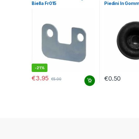
Biella Fr015
Piedini In Gomm
Frog/Aura Fr02
-
21%
€
3.95
€
0.50
€
5.00