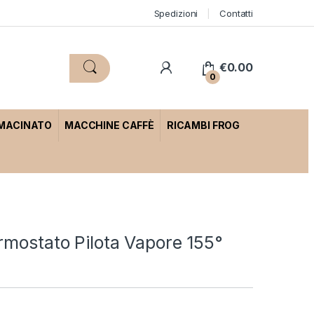
Spedizioni
Contatti
€
0.00
0
 MACINATO
MACCHINE CAFFÈ
RICAMBI FROG
rmostato Pilota Vapore 155°