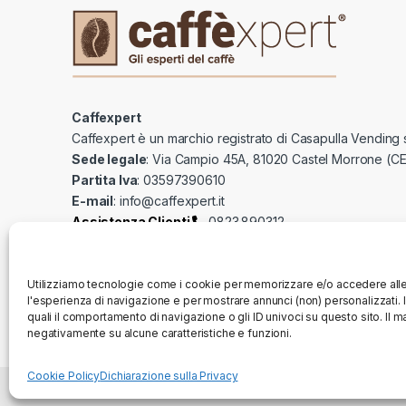
Caffexpert
Caffexpert è un marchio registrato di Casapulla Vending s
Sede legale
: Via Campio 45A, 81020 Castel Morrone (CE
Partita Iva
: 03597390610
E-mail
:
info@caffexpert.it
Assistenza Clienti
0823.890312
Utilizziamo tecnologie come i cookie per memorizzare e/o accedere alle 
l'esperienza di navigazione e per mostrare annunci (non) personalizzati. 
quali il comportamento di navigazione o gli ID univoci su questo sito. I
negativamente su alcune caratteristiche e funzioni.
Cookie Policy
Dichiarazione sulla Privacy
©
Caffexpert
- All Rights Reserved