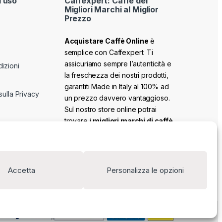
d’uso
Caffexpert: Caffè dei
Migliori Marchi al Miglior
Prezzo
Acquistare Caffè Online
è
semplice con Caffexpert. Ti
assicuriamo sempre l’autenticità e
izioni
la freschezza dei nostri prodotti,
garantiti Made in Italy al 100% ad
sulla Privacy
un prezzo davvero vantaggioso.
Sul nostro store online potrai
trovare i
migliori marchi di caffè
,
quelli più amati e apprezzati, e se
raggiungi
59€ di spesa, la
consegna è sempre gratuita!
Accetta
Personalizza le opzioni