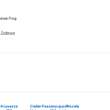
iesse Frog
 Didiesse
44 Lavazza
Cialde Passalacqua Miscela