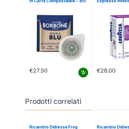
in Carta Compostabile – 150
Espresso Intens
cialde
cialde
€
27.50
€
28.00
Prodotti correlati
Ricambio Didiesse Frog
Ricambio Didie