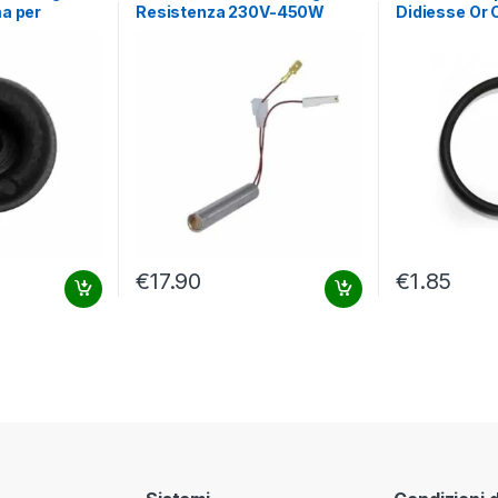
a per
Resistenza 230V-450W
Didiesse Or 
8
Frog Prima Serie Fr018
€
17.90
€
1.85