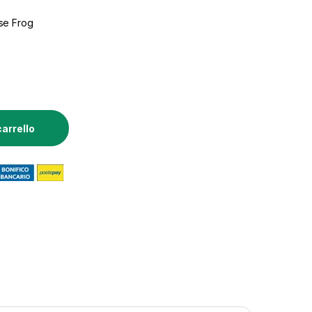
sse Frog
apore 155° Fr053- quantity
carrello