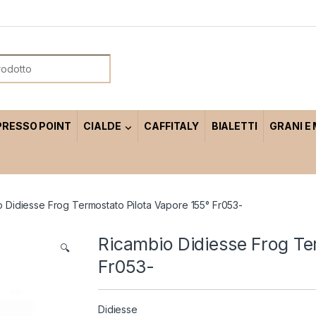
or:
PRESSO POINT
CIALDE
CAFFITALY
BIALETTI
GRANI E
 Didiesse Frog Termostato Pilota Vapore 155° Fr053-
Ricambio Didiesse Frog Te
🔍
Fr053-
Didiesse