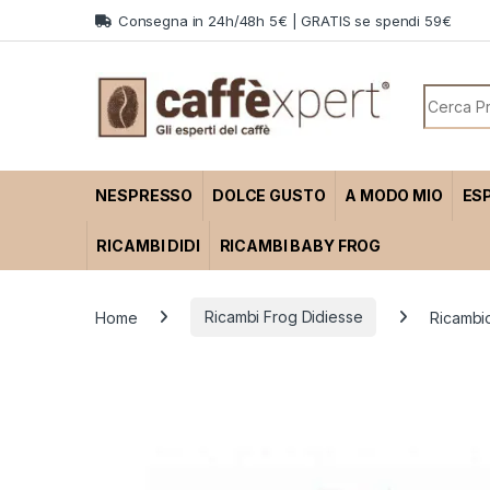
Skip to navigation
Skip to content
Consegna in 24h/48h 5€ | GRATIS se spendi 59€
Search f
NESPRESSO
DOLCE GUSTO
A MODO MIO
ES
RICAMBI DIDI
RICAMBI BABY FROG
Home
Ricambi Frog Didiesse
Ricambio