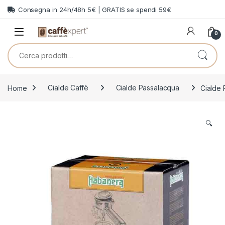
Skip to navigation
Skip to content
Consegna in 24h/48h 5€ | GRATIS se spendi 59€
0
Cerca:
Home
Cialde Caffè
Cialde Passalacqua
Cialde
🔍