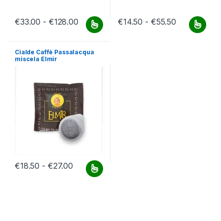
Fascia di prezzo: da €33.00 a €128.00
Fascia di pr
€
33.00
-
€
128.00
€
14.50
-
€
55.50
Questo prodotto ha più varianti. Le opzioni possono essere scelt
Questo prodotto ha più varianti.
Cialde Caffè Passalacqua
miscela Elmir
Fascia di prezzo: da €18.50 a €27.00
€
18.50
-
€
27.00
Questo prodotto ha più varianti. Le opzioni possono essere scelt