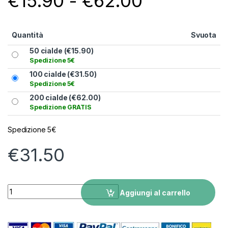
Fascia di
€
15.90
-
€
62.00
Quantità
Svuota
50 cialde (
€
15.90
)
Spedizione 5€
100 cialde (
€
31.50
)
Spedizione 5€
200 cialde (
€
62.00
)
Spedizione GRATIS
Spedizione 5€
€
31.50
Cialde Passalacqua Miscela Habanera quantity
Aggiungi al carrello