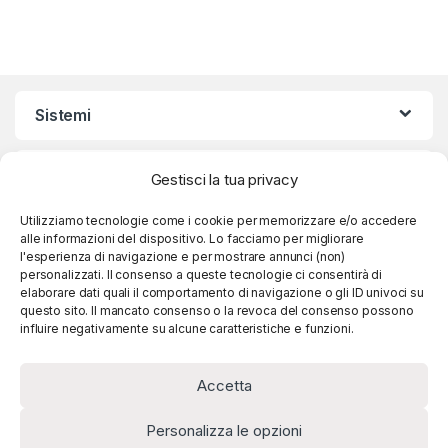
Sistemi
Condizioni d’uso
Gestisci la tua privacy
Utilizziamo tecnologie come i cookie per memorizzare e/o accedere
Caffexpert: Caffè dei Migliori Marchi al Miglior
alle informazioni del dispositivo. Lo facciamo per migliorare
Prezzo
l'esperienza di navigazione e per mostrare annunci (non)
personalizzati. Il consenso a queste tecnologie ci consentirà di
elaborare dati quali il comportamento di navigazione o gli ID univoci su
questo sito. Il mancato consenso o la revoca del consenso possono
influire negativamente su alcune caratteristiche e funzioni.
Accetta
Personalizza le opzioni