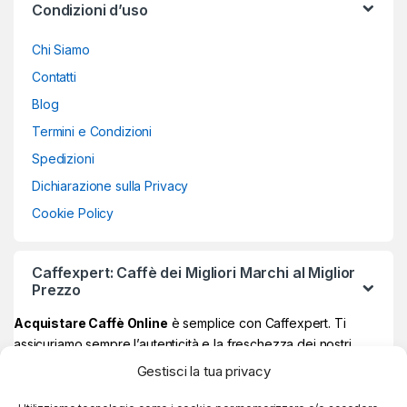
Condizioni d’uso
Chi Siamo
Contatti
Blog
Termini e Condizioni
Spedizioni
Dichiarazione sulla Privacy
Cookie Policy
Caffexpert: Caffè dei Migliori Marchi al Miglior
Prezzo
Acquistare Caffè Online
è semplice con Caffexpert. Ti
assicuriamo sempre l’autenticità e la freschezza dei nostri
prodotti, garantiti Made in Italy al 100% ad un prezzo davvero
Gestisci la tua privacy
vantaggioso.
Sul nostro store online potrai trovare i
migliori marchi di caffè
,