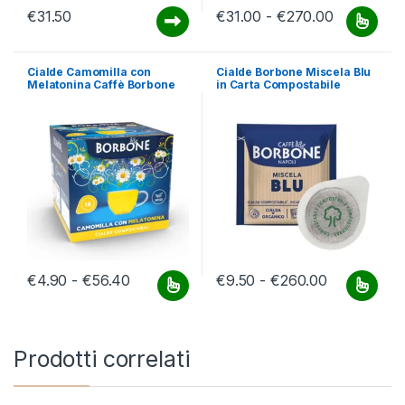
Fascia di 
€
31.50
€
31.00
-
€
270.00
Questo prodotto ha più varianti.
Cialde Camomilla con
Cialde Borbone Miscela Blu
Melatonina Caffè Borbone
in Carta Compostabile
Fascia di prezzo: da €4.90 a €56.40
Fascia di p
€
4.90
-
€
56.40
€
9.50
-
€
260.00
Questo prodotto ha più varianti. Le opzioni possono essere scelt
Questo prodotto ha più varianti.
Prodotti correlati