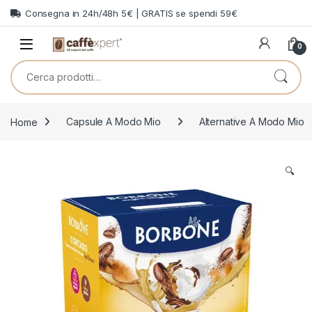
Skip to navigation
Skip to content
Consegna in 24h/48h 5€ | GRATIS se spendi 59€
0
Cerca:
Home
Capsule A Modo Mio
Alternative A Modo Mio
🔍