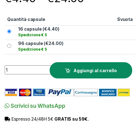
Quantità capsule
Svuota
16 capsule (
€
4.40
)
Spedizione € 5
96 capsule (
€
24.00
)
Spedizione € 5
Capsule Cortado Caffè Borbone compatibili A Modo Mio quant
Aggiungi al carrello
Scrivici su WhatsApp
Espresso 24/48H 5€
GRATIS su 59€.