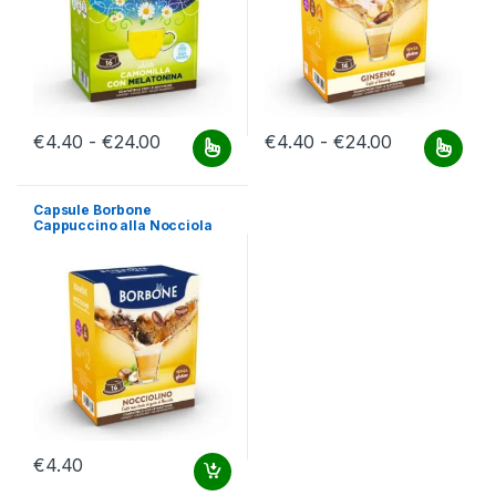
Fascia di prezzo: da €4.40 a €24.00
Fascia di pr
€
4.40
-
€
24.00
€
4.40
-
€
24.00
Questo prodotto ha più varianti. Le opzioni possono essere scelt
Questo prodotto ha più varianti.
Capsule Borbone
Cappuccino alla Nocciola
compatibile A Modo Mio
€
4.40