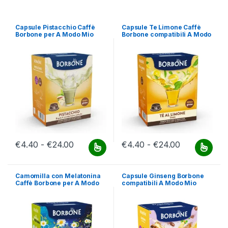
Capsule Pistacchio Caffè
Capsule Te Limone Caffè
Borbone per A Modo Mio
Borbone compatibili A Modo
Mio
Fascia di prezzo: da €4.40 a €24.00
Fascia di pr
€
4.40
-
€
24.00
€
4.40
-
€
24.00
Questo prodotto ha più varianti. Le opzioni possono essere scelt
Questo prodotto ha più varianti.
Camomilla con Melatonina
Capsule Ginseng Borbone
Caffè Borbone per A Modo
compatibili A Modo Mio
Mio