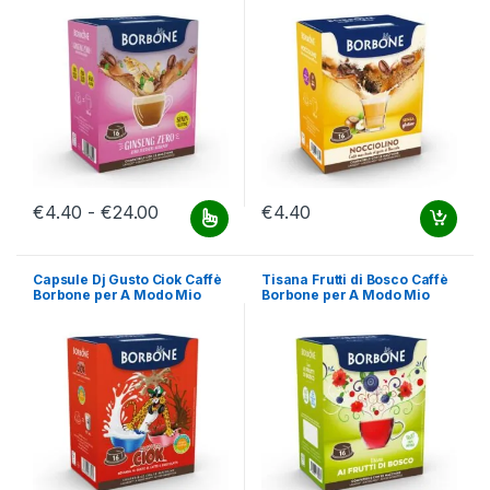
Fascia di prezzo: da €4.40 a €24.00
€
4.40
-
€
24.00
€
4.40
Questo prodotto ha più varianti. Le opzioni possono essere scelt
Capsule Dj Gusto Ciok Caffè
Tisana Frutti di Bosco Caffè
Borbone per A Modo Mio
Borbone per A Modo Mio