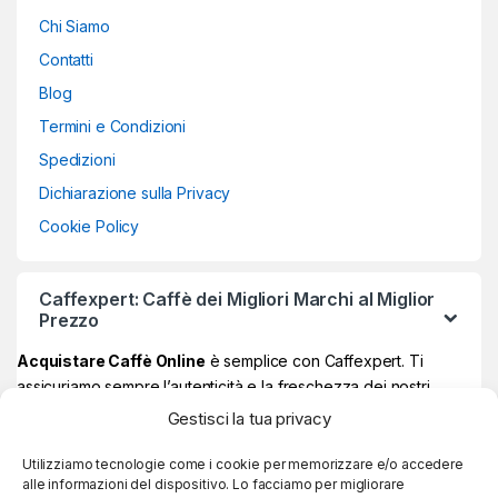
Chi Siamo
Contatti
Blog
Termini e Condizioni
Spedizioni
Dichiarazione sulla Privacy
Cookie Policy
Caffexpert: Caffè dei Migliori Marchi al Miglior
Prezzo
Acquistare Caffè Online
è semplice con Caffexpert. Ti
assicuriamo sempre l’autenticità e la freschezza dei nostri
prodotti, garantiti Made in Italy al 100% ad un prezzo davvero
Gestisci la tua privacy
vantaggioso.
Sul nostro store online potrai trovare i
migliori marchi di caffè
,
Utilizziamo tecnologie come i cookie per memorizzare e/o accedere
alle informazioni del dispositivo. Lo facciamo per migliorare
quelli più amati e apprezzati, e se raggiungi
59€ di spesa, la