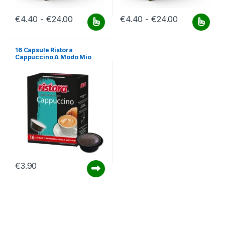
Fascia di prezzo: da €4.40 a €24.00
Fascia di pr
€
4.40
-
€
24.00
€
4.40
-
€
24.00
Questo prodotto ha più varianti. Le opzioni possono essere scelt
Questo prodotto ha più varianti.
16 Capsule Ristora
Cappuccino A Modo Mio
€
3.90