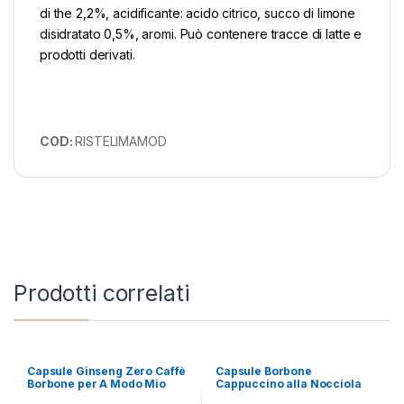
di the 2,2%, acidificante: acido citrico, succo di limone
disidratato 0,5%, aromi. Può contenere tracce di latte e
prodotti derivati.
COD:
RISTELIMAMOD
Prodotti correlati
Capsule Ginseng Zero Caffè
Capsule Borbone
Borbone per A Modo Mio
Cappuccino alla Nocciola
compatibile A Modo Mio