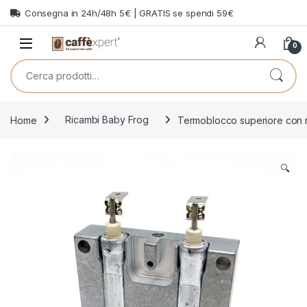
Skip to navigation
Skip to content
Consegna in 24h/48h 5€ | GRATIS se spendi 59€
0
Cerca:
Home
Ricambi Baby Frog
Termoblocco superiore con 
🔍