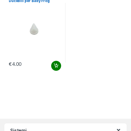
Duckbill per Baby Frog
Didiesse
€
4.00
Sistemi