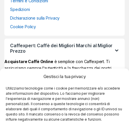
Termini e Condizioni
Spedizioni
Dichiarazione sulla Privacy
Cookie Policy
Caffexpert: Caffè dei Migliori Marchi al Miglior
Prezzo
Acquistare Caffè Online
è semplice con Caffexpert. Ti
assicuriamo sempre l’autenticità e la freschezza dei nostri
prodotti, garantiti Made in Italy al 100% ad un prezzo davvero
Gestisci la tua privacy
vantaggioso.
Sul nostro store online potrai trovare i
migliori marchi di caffè
,
Utilizziamo tecnologie come i cookie per memorizzare e/o accedere
alle informazioni del dispositivo. Lo facciamo per migliorare
quelli più amati e apprezzati, e se raggiungi
59€ di spesa, la
l'esperienza di navigazione e per mostrare annunci (non)
consegna è sempre gratuita!
personalizzati. Il consenso a queste tecnologie ci consentirà di
elaborare dati quali il comportamento di navigazione o gli ID univoci su
questo sito. Il mancato consenso o la revoca del consenso possono
influire negativamente su alcune caratteristiche e funzioni.