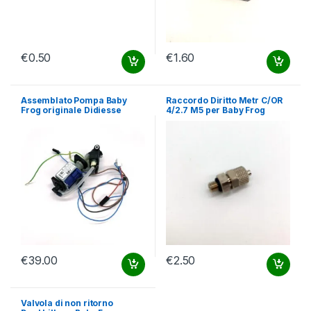
€
0.50
€
1.60
Assemblato Pompa Baby
Raccordo Diritto Metr C/OR
Frog originale Didiesse
4/2.7 M5 per Baby Frog
€
39.00
€
2.50
Valvola di non ritorno