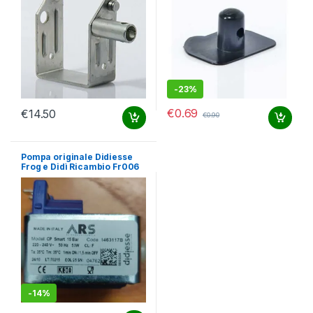
-
23%
€
0.69
€
14.50
€
0.90
Pompa originale Didiesse
Frog e Didì Ricambio Fr006
-
14%