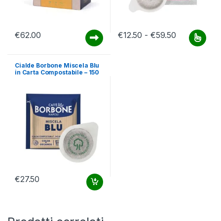
Fascia di pr
€
62.00
€
12.50
-
€
59.50
Questo prodotto ha più varianti.
Cialde Borbone Miscela Blu
in Carta Compostabile – 150
cialde
€
27.50