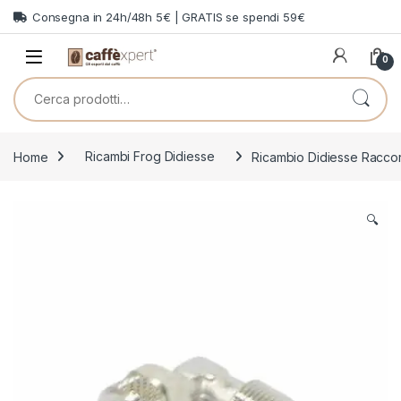
Skip to navigation
Skip to content
Consegna in 24h/48h 5€ | GRATIS se spendi 59€
0
Cerca:
Home
Ricambi Frog Didiesse
Ricambio Didiesse Raccor
🔍