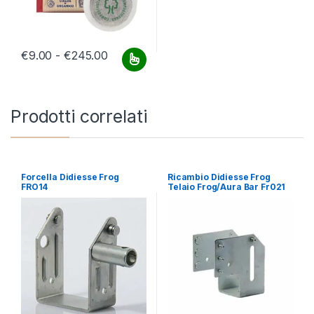
Fascia di prezzo: da €9.00 a €245.00
€
9.00
-
€
245.00
Questo prodotto ha più varianti. Le opzioni possono essere scelt
Prodotti correlati
Forcella Didiesse Frog
Ricambio Didiesse Frog
FRO14
Telaio Frog/Aura Bar Fr021