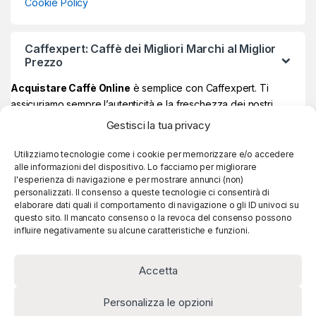
Cookie Policy
Caffexpert: Caffè dei Migliori Marchi al Miglior
Prezzo
Acquistare Caffè Online
è semplice con Caffexpert. Ti
assicuriamo sempre l’autenticità e la freschezza dei nostri
prodotti, garantiti Made in Italy al 100% ad un prezzo davvero
Gestisci la tua privacy
vantaggioso.
Sul nostro store online potrai trovare i
migliori marchi di caffè
,
Utilizziamo tecnologie come i cookie per memorizzare e/o accedere
alle informazioni del dispositivo. Lo facciamo per migliorare
quelli più amati e apprezzati, e se raggiungi
59€ di spesa, la
l'esperienza di navigazione e per mostrare annunci (non)
consegna è sempre gratuita!
personalizzati. Il consenso a queste tecnologie ci consentirà di
elaborare dati quali il comportamento di navigazione o gli ID univoci su
questo sito. Il mancato consenso o la revoca del consenso possono
influire negativamente su alcune caratteristiche e funzioni.
Accetta
Personalizza le opzioni