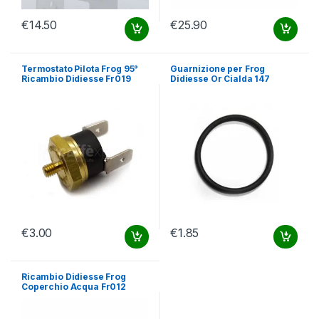
€
14.50
€
25.90
Termostato Pilota Frog 95°
Guarnizione per Frog
Ricambio Didiesse Fr019
Didiesse Or Cialda 147
€
3.00
€
1.85
Ricambio Didiesse Frog
Coperchio Acqua Fr012