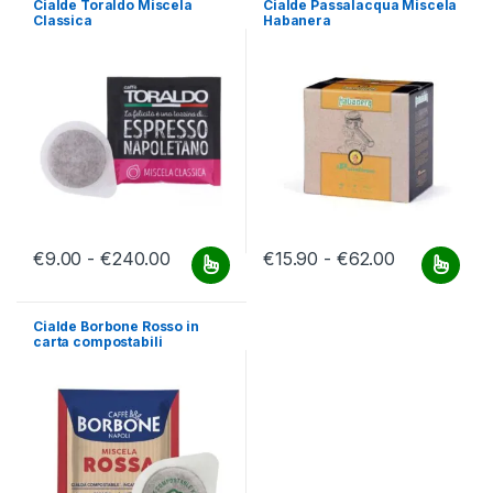
Cialde Toraldo Miscela
Cialde Passalacqua Miscela
Classica
Habanera
Fascia di prezzo: da €9.00 a €240.00
Fascia di p
€
9.00
-
€
240.00
€
15.90
-
€
62.00
Questo prodotto ha più varianti. Le opzioni possono essere scelt
Questo prodotto ha più varianti.
Cialde Borbone Rosso in
carta compostabili