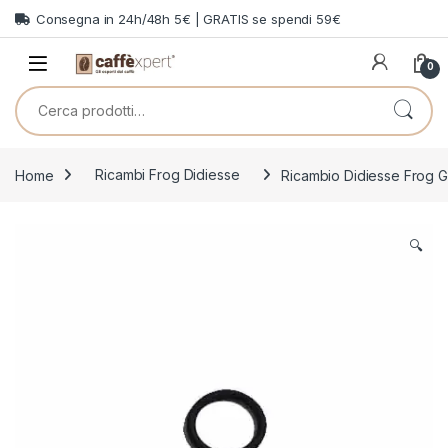
Skip to navigation
Skip to content
Consegna in 24h/48h 5€ | GRATIS se spendi 59€
0
Cerca:
Home
Ricambi Frog Didiesse
Ricambio Didiesse Frog Gu
🔍