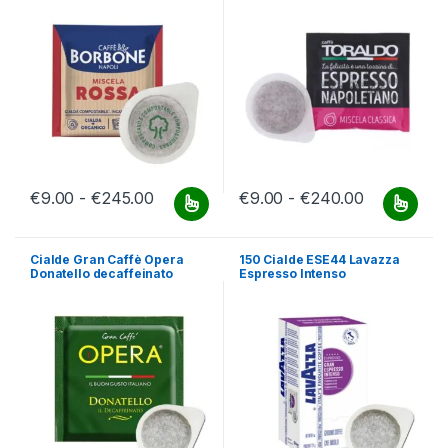
Fascia di prezzo: da €9.00 a €245.00
Fascia di 
€
9.00
-
€
245.00
€
9.00
-
€
240.00
Questo prodotto ha più varianti. Le opzioni possono essere scelt
Questo prodotto ha più varianti.
Cialde Gran Caffè Opera
150 Cialde ESE44 Lavazza
Donatello decaffeinato
Espresso Intenso