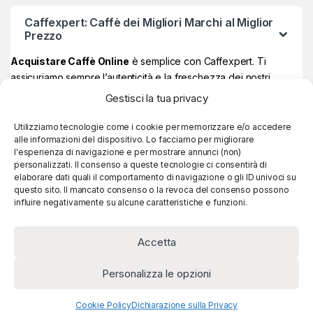
Caffexpert: Caffè dei Migliori Marchi al Miglior
Prezzo
Acquistare Caffè Online
è semplice con Caffexpert. Ti
assicuriamo sempre l’autenticità e la freschezza dei nostri
prodotti, garantiti Made in Italy al 100% ad un prezzo davvero
Gestisci la tua privacy
vantaggioso.
Sul nostro store online potrai trovare i
migliori marchi di caffè
,
Utilizziamo tecnologie come i cookie per memorizzare e/o accedere
alle informazioni del dispositivo. Lo facciamo per migliorare
quelli più amati e apprezzati, e se raggiungi
59€ di spesa, la
l'esperienza di navigazione e per mostrare annunci (non)
consegna è sempre gratuita!
personalizzati. Il consenso a queste tecnologie ci consentirà di
elaborare dati quali il comportamento di navigazione o gli ID univoci su
questo sito. Il mancato consenso o la revoca del consenso possono
influire negativamente su alcune caratteristiche e funzioni.
Accetta
Personalizza le opzioni
Cookie Policy
Dichiarazione sulla Privacy