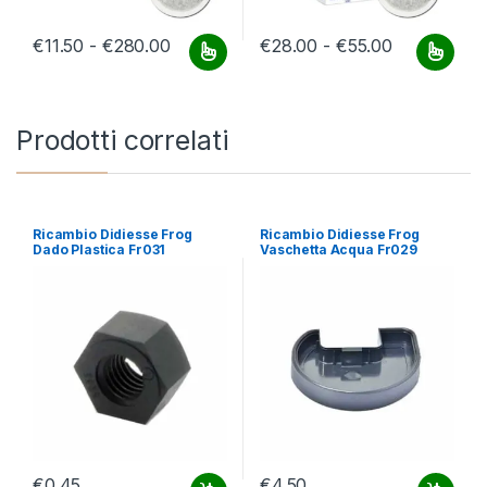
Fascia di prezzo: da €11.50 a €280.00
Fascia di p
€
11.50
-
€
280.00
€
28.00
-
€
55.00
Questo prodotto ha più varianti. Le opzioni possono essere scelt
Questo prodotto ha più varianti.
Prodotti correlati
Ricambio Didiesse Frog
Ricambio Didiesse Frog
Dado Plastica Fr031
Vaschetta Acqua Fr029
€
0.45
€
4.50