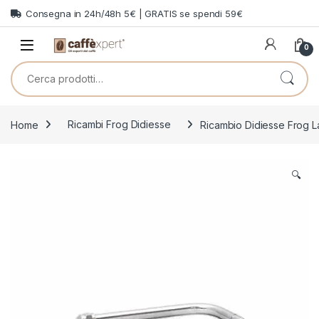
Skip to navigation
Skip to content
Consegna in 24h/48h 5€ | GRATIS se spendi 59€
0
Cerca:
Home
Ricambi Frog Didiesse
Ricambio Didiesse Frog 
🔍