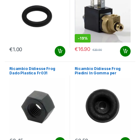
-
19%
€
16.90
€
1.00
€
20.90
Ricambio Didiesse Frog
Ricambio Didiesse Frog
Dado Plastica Fr031
Piedini In Gomma per
Frog/Aura Fr028