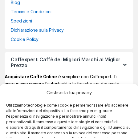
Blog
Termini e Condizioni
Spedizioni
Dichiarazione sulla Privacy
Cookie Policy
Caffexpert: Caffè dei Migliori Marchi al Miglior
Prezzo
Acquistare Caffè Online
è semplice con Caffexpert. Ti
assicuriamo sempre l’autenticità e la freschezza dei nostri
prodotti, garantiti Made in Italy al 100% ad un prezzo davvero
Gestisci la tua privacy
vantaggioso.
Sul nostro store online potrai trovare i
migliori marchi di caffè
,
Utilizziamo tecnologie come i cookie per memorizzare e/o accedere
alle informazioni del dispositivo. Lo facciamo per migliorare
quelli più amati e apprezzati, e se raggiungi
59€ di spesa, la
l'esperienza di navigazione e per mostrare annunci (non)
consegna è sempre gratuita!
personalizzati. Il consenso a queste tecnologie ci consentirà di
elaborare dati quali il comportamento di navigazione o gli ID univoci su
questo sito. Il mancato consenso o la revoca del consenso possono