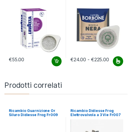
Fascia di 
€
55.00
€
24.00
-
€
225.00
Questo prodotto ha più varianti.
Prodotti correlati
Ricambio Guarnizione Or
Ricambio Didiesse Frog
Siluro Didiesse Frog Fr009
Elettrovalvola a 3 Vie Fr007