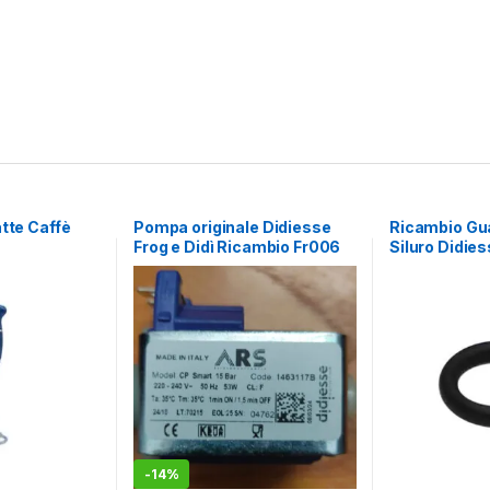
atte Caffè
Pompa originale Didiesse
Ricambio Gua
Frog e Didì Ricambio Fr006
Siluro Didie
-
14%