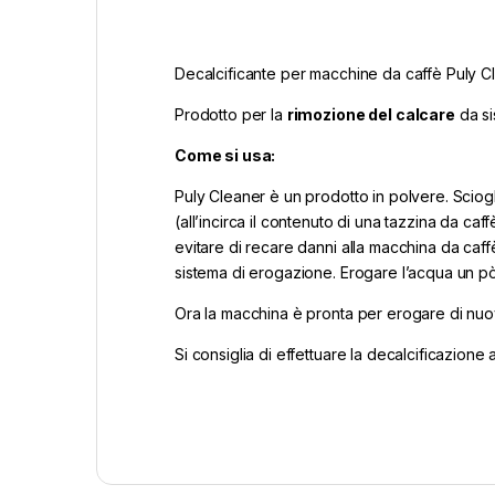
Decalcificante per macchine da caffè Puly C
Prodotto per la
rimozione del calcare
da si
Come si usa:
Puly Cleaner è un prodotto in polvere. Sciogli
(all’incirca il contenuto di una tazzina da ca
evitare di recare danni alla macchina da caffè
sistema di erogazione. Erogare l’acqua un pò 
Ora la macchina è pronta per erogare di nuov
Si consiglia di effettuare la decalcificazione 