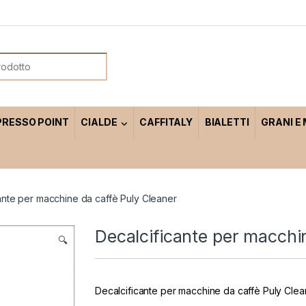
or:
PRESSO POINT
CIALDE
CAFFITALY
BIALETTI
GRANI E
ante per macchine da caffè Puly Cleaner
Decalcificante per macchi
🔍
Decalcificante per macchine da caffè Puly Clea