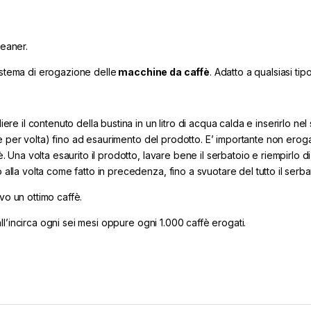
leaner.
stema di erogazione delle
macchine da caffè
. Adatto a qualsiasi ti
ere il contenuto della bustina in un litro di acqua calda e inserirlo ne
ffè per volta) fino ad esaurimento del prodotto. E’ importante non erogar
. Una volta esaurito il prodotto, lavare bene il serbatoio e riempirlo d
alla volta come fatto in precedenza, fino a svuotare del tutto il serba
o un ottimo caffè.
all’incirca ogni sei mesi oppure ogni 1.000 caffè erogati.