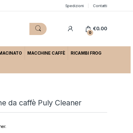
Spedizioni
Contatti
€
0.00
0
 MACINATO
MACCHINE CAFFÈ
RICAMBI FROG
ne da caffè Puly Cleaner
ner.