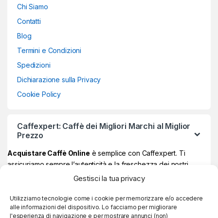
Chi Siamo
Contatti
Blog
Termini e Condizioni
Spedizioni
Dichiarazione sulla Privacy
Cookie Policy
Caffexpert: Caffè dei Migliori Marchi al Miglior
Prezzo
Acquistare Caffè Online
è semplice con Caffexpert. Ti
assicuriamo sempre l’autenticità e la freschezza dei nostri
prodotti, garantiti Made in Italy al 100% ad un prezzo davvero
Gestisci la tua privacy
vantaggioso.
Sul nostro store online potrai trovare i
migliori marchi di caffè
,
Utilizziamo tecnologie come i cookie per memorizzare e/o accedere
alle informazioni del dispositivo. Lo facciamo per migliorare
quelli più amati e apprezzati, e se raggiungi
59€ di spesa, la
l'esperienza di navigazione e per mostrare annunci (non)