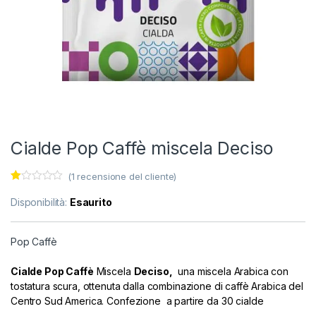
Cialde Pop Caffè miscela Deciso
(
1
recensione del cliente)
Va
1
lut
Disponibilità:
Esaurito
at
o
1.
00
Pop Caffè
s
u
5
Cialde Pop Caffè
Miscela
Deciso,
una miscela Arabica con
s
tostatura scura, ottenuta dalla combinazione di caffè Arabica del
u
ba
Centro Sud America. Confezione a partire da 30 cialde
s