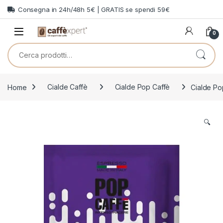
Skip to navigation
Skip to content
Consegna in 24h/48h 5€ | GRATIS se spendi 59€
0
Cerca:
Home
Cialde Caffè
Cialde Pop Caffè
Cialde Po
🔍