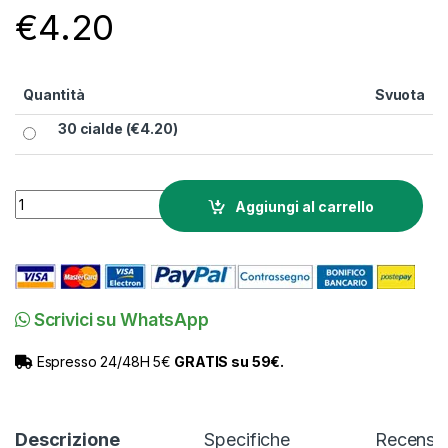
e
€
4.20
di
re
ce
n
s
io
Quantità
Svuota
ni
30 cialde (
€
4.20
)
Cialde Pop Caffè miscela Deciso quantity
Aggiungi al carrello
Scrivici su WhatsApp
Espresso 24/48H 5€
GRATIS su 59€.
Descrizione
Specifiche
Recensio