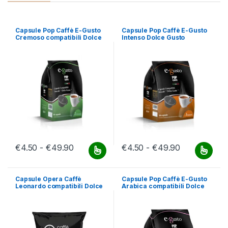
Capsule Pop Caffè E-Gusto
Capsule Pop Caffè E-Gusto
Cremoso compatibili Dolce
Intenso Dolce Gusto
Gusto
Fascia di prezzo: da €4.50 a €49.90
Fascia di pr
€
4.50
-
€
49.90
€
4.50
-
€
49.90
Questo prodotto ha più varianti. Le opzioni possono essere scelt
Questo prodotto ha più varianti.
Capsule Opera Caffè
Capsule Pop Caffè E-Gusto
Leonardo compatibili Dolce
Arabica compatibili Dolce
Gusto
Gusto