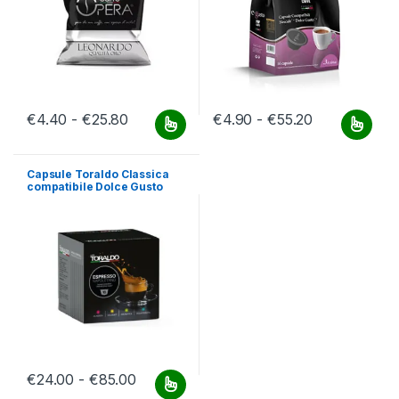
Fascia di prezzo: da €4.40 a €25.80
Fascia di pr
€
4.40
-
€
25.80
€
4.90
-
€
55.20
Questo prodotto ha più varianti. Le opzioni possono essere scelt
Questo prodotto ha più varianti.
Capsule Toraldo Classica
compatibile Dolce Gusto
Fascia di prezzo: da €24.00 a €85.00
€
24.00
-
€
85.00
Questo prodotto ha più varianti. Le opzioni possono essere scelt