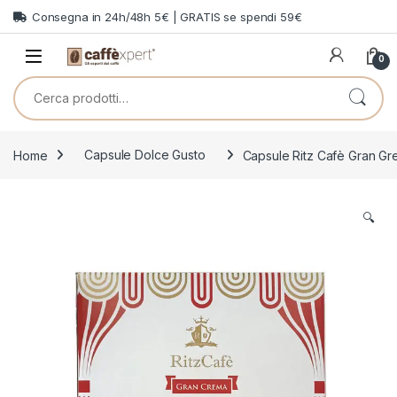
Skip to navigation
Skip to content
Consegna in 24h/48h 5€ | GRATIS se spendi 59€
0
Cerca:
Home
Capsule Dolce Gusto
Capsule Ritz Cafè Gran Gr
🔍