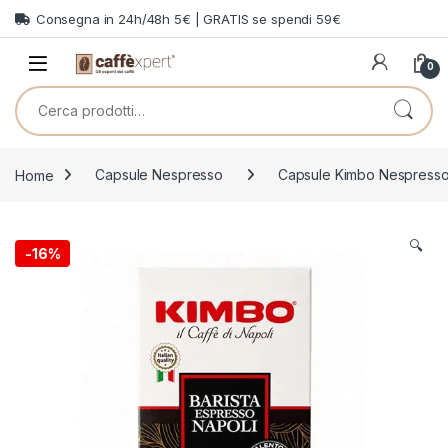
Skip to navigation
Skip to content
Consegna in 24h/48h 5€ | GRATIS se spendi 59€
0
Cerca:
Home
Capsule Nespresso
Capsule Kimbo Nespress
🔍
-
16%