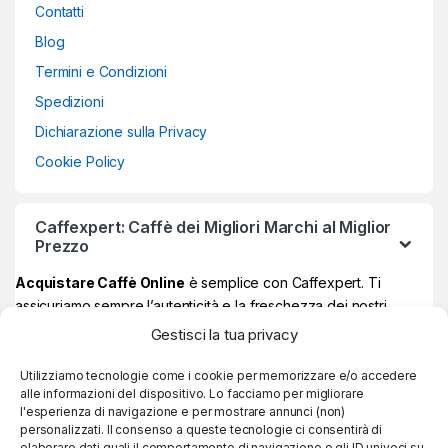
Contatti
Blog
Termini e Condizioni
Spedizioni
Dichiarazione sulla Privacy
Cookie Policy
Caffexpert: Caffè dei Migliori Marchi al Miglior
Prezzo
Acquistare Caffè Online
è semplice con Caffexpert. Ti
assicuriamo sempre l’autenticità e la freschezza dei nostri
prodotti, garantiti Made in Italy al 100% ad un prezzo davvero
Gestisci la tua privacy
vantaggioso.
Sul nostro store online potrai trovare i
migliori marchi di caffè
,
Utilizziamo tecnologie come i cookie per memorizzare e/o accedere
alle informazioni del dispositivo. Lo facciamo per migliorare
quelli più amati e apprezzati, e se raggiungi
59€ di spesa, la
l'esperienza di navigazione e per mostrare annunci (non)
consegna è sempre gratuita!
personalizzati. Il consenso a queste tecnologie ci consentirà di
elaborare dati quali il comportamento di navigazione o gli ID univoci su