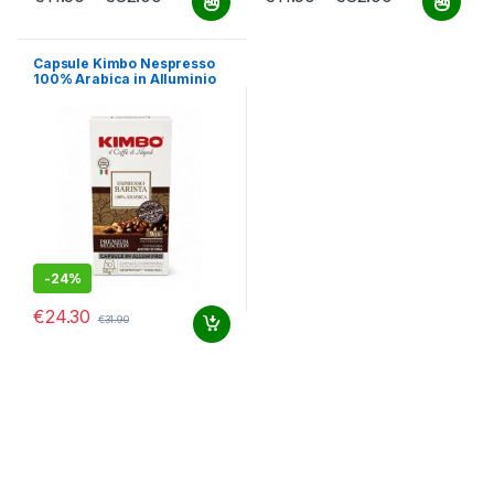
Questo prodotto ha più varianti. Le opzioni possono essere scelt
Questo prodotto ha più varianti.
Capsule Kimbo Nespresso
100% Arabica in Alluminio
Compatibili
-
24%
€
24.30
€
31.90