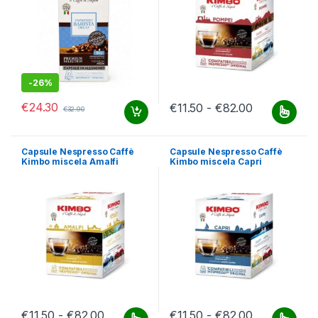
-
26%
€
24.30
Fascia di pr
€
11.50
-
€
82.00
€
32.90
Questo prodotto ha più varianti.
Capsule Nespresso Caffè
Capsule Nespresso Caffè
Kimbo miscela Amalfi
Kimbo miscela Capri
Fascia di prezzo: da €11.50 a €82.00
Fascia di pr
€
11.50
-
€
82.00
€
11.50
-
€
82.00