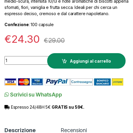
medio-scura, intensità 10/13 e note aromatiche di biscotti appena
sfornati, fiori, vaniglia e frutta secca. Ideali per chi cerca un
espresso deciso, cremoso e dal carattere napoletano.
Confezione
: 100 capsule
€
24.30
€
29.00
Capsule Kimbo Nespresso Napoli in Alluminio Compatibili qua
Aggiungi al carrello
Scrivici su WhatsApp
Espresso 24/48H 5€
GRATIS su 59€.
Descrizione
Recensioni