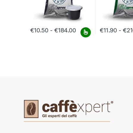
Fascia di prezzo: da
€
10.50
-
€
184.00
€
11.90
-
€
21
Questo prodotto ha più varianti. Le opzioni possono e
Questo prodotto h