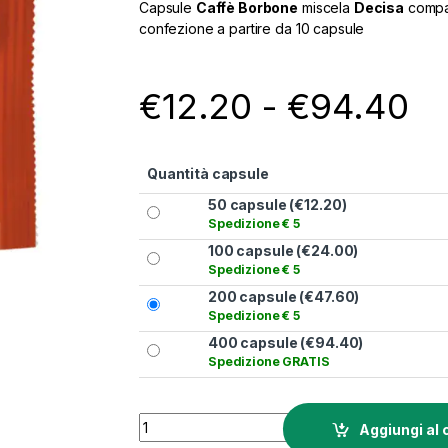
Capsule
Caffè Borbone
miscela
Decisa
compat
confezione a partire da 10 capsule
Fa
€
12.20
-
€
94.40
Quantità capsule
50 capsule (
€
12.20
)
Spedizione € 5
100 capsule (
€
24.00
)
Spedizione € 5
200 capsule (
€
47.60
)
Spedizione € 5
400 capsule (
€
94.40
)
Spedizione GRATIS
Capsule Borbone Decisa compatibili Nespre
Aggiungi al 