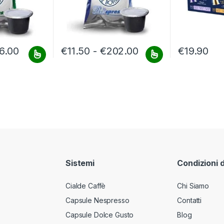
 €10.50 a €184.00
Fascia di prezzo: da €11.90 a €216.00
Fascia di prezzo: 
6.00
€
11.50
-
€
202.00
€
19.90
ssere scelte nella pagina del prodotto
a più varianti. Le opzioni possono essere scelte nella pagina del pr
Questo prodotto ha più varianti. Le opzioni posso
Sistemi
Condizioni 
Cialde Caffè
Chi Siamo
Capsule Nespresso
Contatti
Capsule Dolce Gusto
Blog