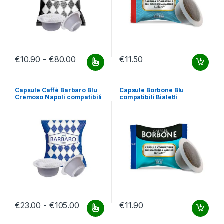
Fascia di prezzo: da €10.90 a €80.00
€
10.90
-
€
80.00
€
11.50
Questo prodotto ha più varianti. Le opzioni possono essere scelt
Capsule Caffè Barbaro Blu
Capsule Borbone Blu
Cremoso Napoli compatibili
compatibili Bialetti
Bialetti
Fascia di prezzo: da €23.00 a €105.00
€
23.00
-
€
105.00
€
11.90
Questo prodotto ha più varianti. Le opzioni possono essere scelt