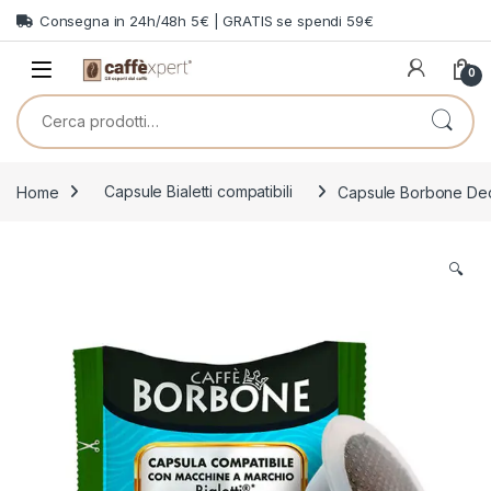
Skip to navigation
Skip to content
Consegna in 24h/48h 5€ | GRATIS se spendi 59€
0
Cerca:
Home
Capsule Bialetti compatibili
Capsule Borbone Decaf
🔍