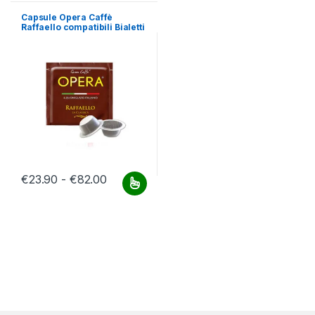
Capsule Opera Caffè
Raffaello compatibili Bialetti
Fascia di prezzo: da €23.90 a €82.00
€
23.90
-
€
82.00
Questo prodotto ha più varianti. Le opzioni possono essere scelt