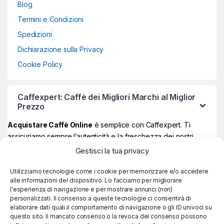
Blog
Termini e Condizioni
Spedizioni
Dichiarazione sulla Privacy
Cookie Policy
Caffexpert: Caffè dei Migliori Marchi al Miglior
Prezzo
Acquistare Caffè Online
è semplice con Caffexpert. Ti
assicuriamo sempre l’autenticità e la freschezza dei nostri
prodotti, garantiti Made in Italy al 100% ad un prezzo davvero
Gestisci la tua privacy
vantaggioso.
Sul nostro store online potrai trovare i
migliori marchi di caffè
,
Utilizziamo tecnologie come i cookie per memorizzare e/o accedere
alle informazioni del dispositivo. Lo facciamo per migliorare
quelli più amati e apprezzati, e se raggiungi
59€ di spesa, la
l'esperienza di navigazione e per mostrare annunci (non)
consegna è sempre gratuita!
personalizzati. Il consenso a queste tecnologie ci consentirà di
elaborare dati quali il comportamento di navigazione o gli ID univoci su
questo sito. Il mancato consenso o la revoca del consenso possono