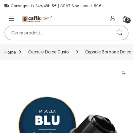
Skip to navigation
Skip to content
Consegna in 24h/48h 5€ | GRATIS se spendi 59€
0
Cerca:
Home
Capsule Dolce Gusto
Capsule Borbone Dolce 
🔍