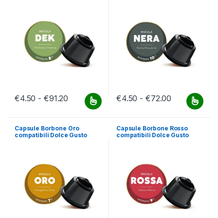
Fascia di prezzo: da €4.50 a €91.20
Fascia di pr
€
4.50
-
€
91.20
€
4.50
-
€
72.00
Questo prodotto ha più varianti. Le opzioni possono essere scelt
Questo prodotto ha più varianti.
Capsule Borbone Oro
Capsule Borbone Rosso
compatibili Dolce Gusto
compatibili Dolce Gusto