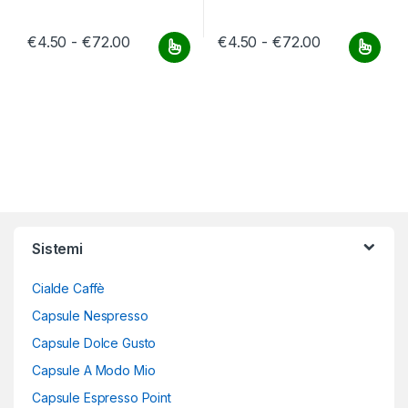
Fascia di prezzo: da €4.50 a €72.00
Fascia di pr
€
4.50
-
€
72.00
€
4.50
-
€
72.00
Questo prodotto ha più varianti. Le opzioni possono essere scelt
Questo prodotto ha più varianti.
Sistemi
Cialde Caffè
Capsule Nespresso
Capsule Dolce Gusto
Capsule A Modo Mio
Capsule Espresso Point