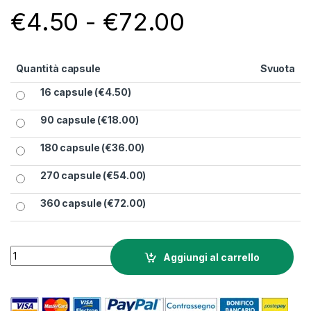
Fascia di 
€
4.50
-
€
72.00
Quantità capsule
Svuota
16 capsule (
€
4.50
)
90 capsule (
€
18.00
)
180 capsule (
€
36.00
)
270 capsule (
€
54.00
)
360 capsule (
€
72.00
)
Capsule Borbone Blu per Dolce Gusto quantity
Aggiungi al carrello