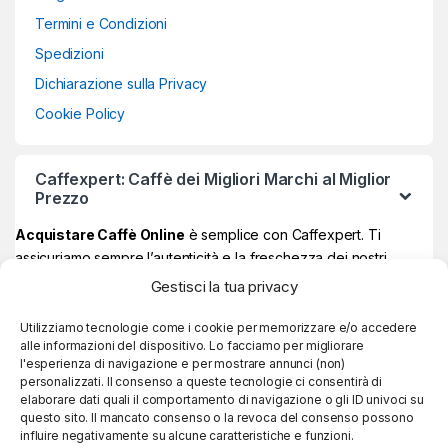
Termini e Condizioni
Spedizioni
Dichiarazione sulla Privacy
Cookie Policy
Caffexpert: Caffè dei Migliori Marchi al Miglior
Prezzo
Acquistare Caffè Online
è semplice con Caffexpert. Ti
assicuriamo sempre l’autenticità e la freschezza dei nostri
prodotti, garantiti Made in Italy al 100% ad un prezzo davvero
Gestisci la tua privacy
vantaggioso.
Sul nostro store online potrai trovare i
migliori marchi di caffè
,
Utilizziamo tecnologie come i cookie per memorizzare e/o accedere
alle informazioni del dispositivo. Lo facciamo per migliorare
quelli più amati e apprezzati, e se raggiungi
59€ di spesa, la
l'esperienza di navigazione e per mostrare annunci (non)
consegna è sempre gratuita!
personalizzati. Il consenso a queste tecnologie ci consentirà di
elaborare dati quali il comportamento di navigazione o gli ID univoci su
questo sito. Il mancato consenso o la revoca del consenso possono
influire negativamente su alcune caratteristiche e funzioni.