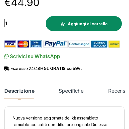
€
44.90
Assemblato termoblocco caffè con diffusore Baby Frog Didie
Aggiungi al carrello
Scrivici su WhatsApp
Espresso 24/48H 5€
GRATIS su 59€.
Descrizione
Specifiche
Recensio
Nuova versione aggiornata del kit assemblato
termoblocco caffè con diffusore originale Didiesse.