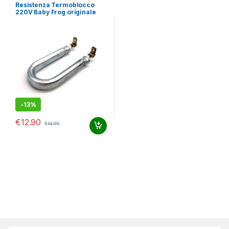
Resistenza Termoblocco
220V Baby Frog originale
Didiesse
-
13%
€
12.90
€
14.90