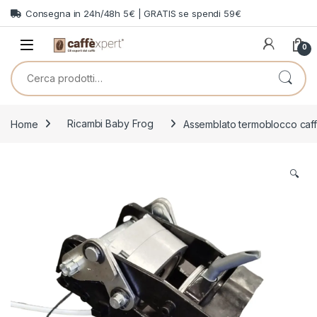
Skip to navigation
Skip to content
Consegna in 24h/48h 5€ | GRATIS se spendi 59€
0
Cerca:
Home
Ricambi Baby Frog
Assemblato termoblocco caff
🔍