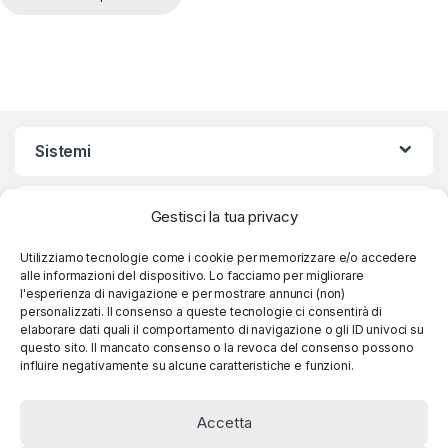
Sistemi
Condizioni d’uso
Gestisci la tua privacy
Utilizziamo tecnologie come i cookie per memorizzare e/o accedere
Caffexpert: Caffè dei Migliori Marchi al Miglior
alle informazioni del dispositivo. Lo facciamo per migliorare
Prezzo
l'esperienza di navigazione e per mostrare annunci (non)
personalizzati. Il consenso a queste tecnologie ci consentirà di
elaborare dati quali il comportamento di navigazione o gli ID univoci su
questo sito. Il mancato consenso o la revoca del consenso possono
influire negativamente su alcune caratteristiche e funzioni.
Accetta