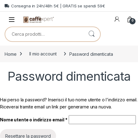
Skip to navigation
Skip to content
Consegna in 24h/48h 5€ | GRATIS se spendi 59€
0
Cerca:
Home
Il mio account
Password dimenticata
Password dimenticata
Hai perso la password? Inserisci il tuo nome utente o l'indirizzo email.
Riceverai tramite email un link per generarne una nuova.
Richiesto
Nome utente o indirizzo email
*
Resettare la password